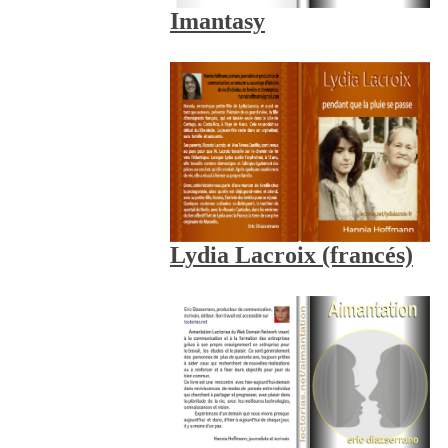
Imantasy
Lydia Lacroix (francés)